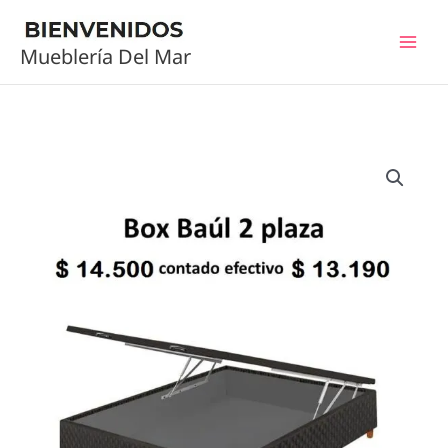
Ir
al
Mueblería Del Mar
contenido