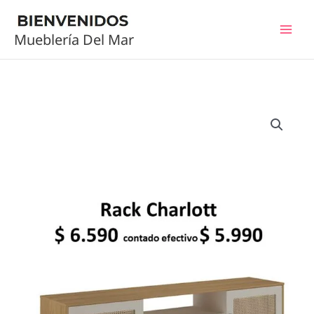
Ir
al
Mueblería Del Mar
contenido