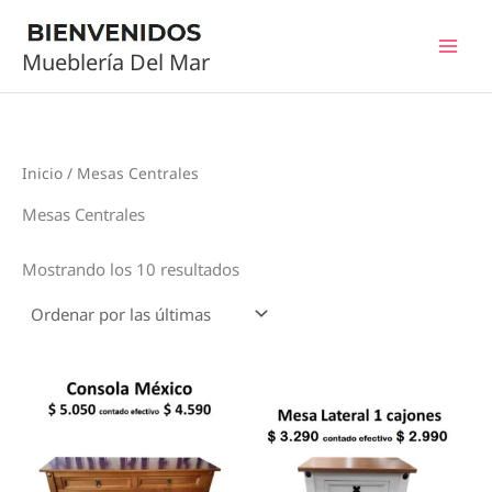
Sorted
Ir
by
al
latest
Mueblería Del Mar
contenido
Inicio
/ Mesas Centrales
Mesas Centrales
Mostrando los 10 resultados